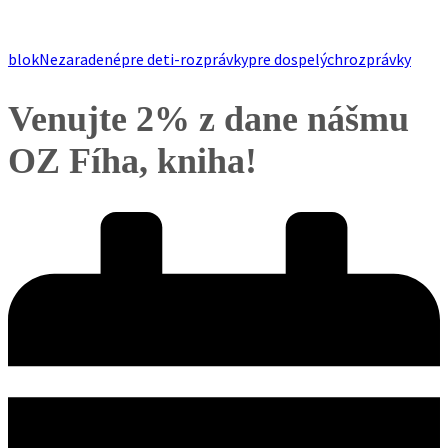
blok
Nezaradené
pre deti-rozprávky
pre dospelých
rozprávky
Venujte 2% z dane nášmu
OZ Fíha, kniha!