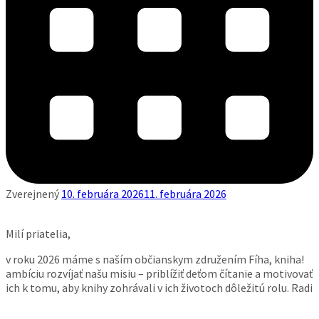
Zverejnený
10. februára 2026
11. februára 2026
Milí priatelia,
v roku 2026 máme s naším občianskym združením Fíha, kniha!
ambíciu rozvíjať našu misiu – priblížiť deťom čítanie a motivovať
ich k tomu, aby knihy zohrávali v ich životoch dôležitú rolu. Radi
by sme rozvíjali náš projekt workshopov na podporu čítania s
porozumením a motivácie k čítaniu a posunuli sa aj do