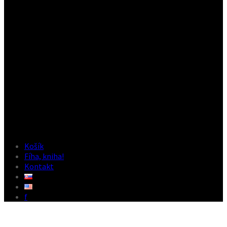
Košík
Fíha, kniha!
Kontakt
f